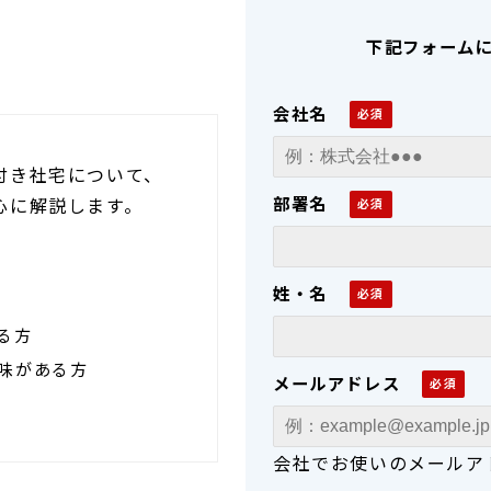
下記フォーム
会社名
付き社宅について、
部署名
心に解説します。
姓・名
る方
味がある方
メールアドレス
会社でお使いのメールア