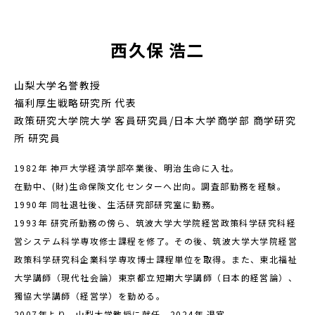
西久保 浩二
山梨大学名誉教授
福利厚生戦略研究所 代表
政策研究大学院大学 客員研究員/日本大学商学部 商学研究
所 研究員
1982年 神戸大学経済学部卒業後、明治生命に入社。
在勤中、(財)生命保険文化センターへ出向。調査部勤務を経験。
1990年 同社退社後、生活研究部研究室に勤務。
1993年 研究所勤務の傍ら、筑波大学大学院経営政策科学研究科経
営システム科学専攻修士課程を修了。その後、筑波大学大学院経営
政策科学研究科企業科学専攻博士課程単位を取得。また、東北福祉
大学講師（現代社会論）東京都立短期大学講師（日本的経営論）、
獨協大学講師（経営学）を勤める。
2007年より、山梨大学教授に就任。2024年 退官