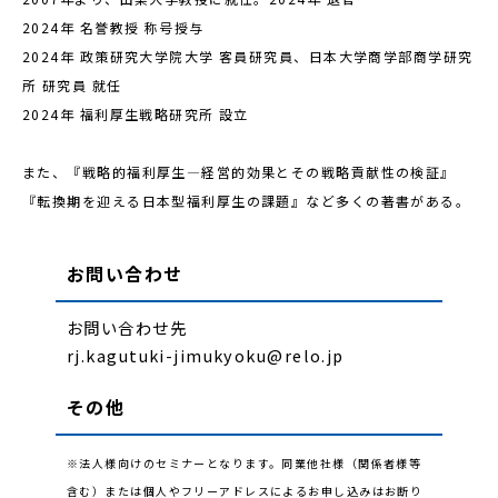
2024年 名誉教授 称号授与
2024年 政策研究大学院大学 客員研究員、日本大学商学部商学研究
所 研究員 就任
2024年 福利厚生戦略研究所 設立
また、『戦略的福利厚生—経営的効果とその戦略貢献性の検証』
『転換期を迎える日本型福利厚生の課題』など多くの著書がある。
お問い合わせ
お問い合わせ先
rj.kagutuki-jimukyoku@relo.jp
その他
※法人様向けのセミナーとなります。同業他社様（関係者様等
含む）または個人やフリーアドレスによるお申し込みはお断り