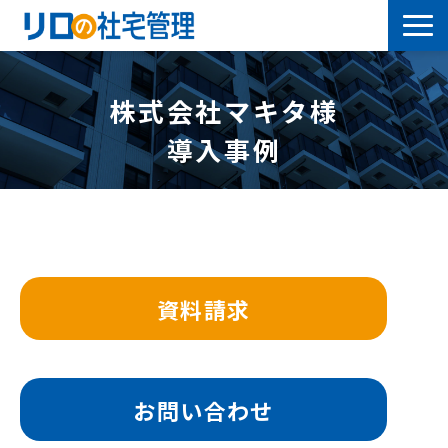
借上社宅プラン
株式会社マキタ様
社有社宅プラン
導入事例
導入事例
サービス一覧
資料請求
社宅について学ぶ
よくあるご質問
お問い合わせ
セミナー