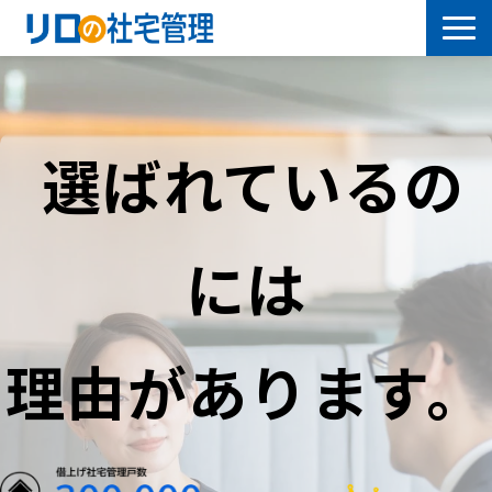
借上社宅プラン
社有社宅プラン
選ばれているの
導入事例
には
サービス一覧
社宅について学ぶ
理由があります。
よくあるご質問
セミナー