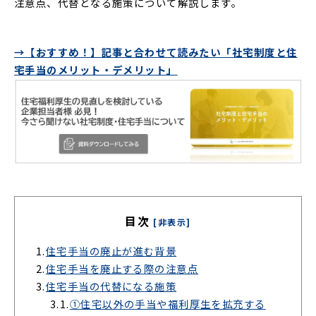
注意点、代替となる施策について解説します。
→【おすすめ！】記事と合わせて読みたい「社宅制度と住
宅手当のメリット・デメリット」
目次
[非表示]
1.
住宅手当の廃止が進む背景
2.
住宅手当を廃止する際の注意点
3.
住宅手当の代替になる施策
3.1.
①住宅以外の手当や福利厚生を拡充する