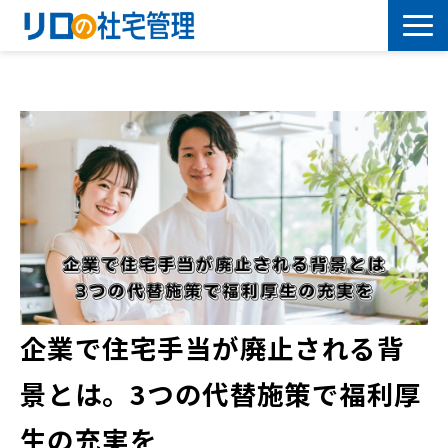
借上社宅プラン
社有社宅プラン
導入事例
サービス一覧
社宅について学ぶ
企業で住宅手当が廃止される背
よくあるご質問
景とは。3つの代替施策で福利厚
セミナー
生の充実を