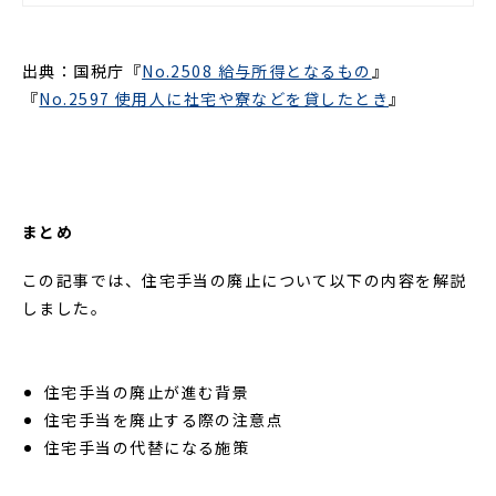
に注意したらよいか分からない」と気
になる人事・総務部門の方もいるので
はないでしょうか。この記事では、福
出典：国税庁『
No.2508 給与所得となるもの
』
利厚生の一つである社宅の位置づけを
『
No.2597 使用人に社宅や寮などを貸したとき
』
はじめ、基本的な社宅の種類と住宅手
当との違いについて解説します。
まとめ
この記事では、住宅手当の廃止について以下の内容を解説
しました。
住宅手当の廃止が進む背景
住宅手当を廃止する際の注意点
住宅手当の代替になる施策