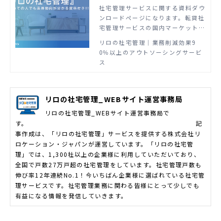
社宅管理サービスに関する資料ダウ
ンロードページになります。転貸社
宅管理サービスの国内マーケットシ
ェアNo.1。貴社のニーズを的確に
リロの社宅管理│業務削減効果9
捉えたコンサルティングと、あらゆ
0％以上のアウトソーシングサービ
るシーンを想定した付帯サービスを
ス
ご用意。社宅管理の概念を変える新
しいスキーム構成で、自社管理と比
較して90%以上の工数削減に貢献し
ます。
リロの社宅管理_WEBサイト運営事務局
リロの社宅管理_WEBサイト運営事務局で
す。 記
事作成は、「リロの社宅管理」サービスを提供する株式会社リ
ロケーション・ジャパンが運営しています。「リロの社宅管
理」では、1,300社以上の企業様に利用していただいており、
全国で戸数27万戸超の社宅管理をしています。社宅管理戸数も
伸び率12年連続No.1！今いちばん企業様に選ばれている社宅管
理サービスです。社宅管理業務に関わる皆様にとって少しでも
有益になる情報を発信していきます。