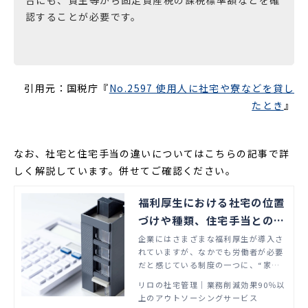
認することが必要です。
引用元：国税庁『
No.2597 使用人に社宅や寮などを貸し
たとき
』
なお、社宅と住宅手当の違いについてはこちらの記事で詳
しく解説しています。併せてご確認ください。
福利厚生における社宅の位置
づけや種類、住宅手当との違
いを解説
企業にはさまざまな福利厚生が導入さ
れていますが、なかでも労働者が必要
だと感じている制度の一つに、“家賃
補助・住宅手当の支給”があります。
リロの社宅管理│業務削減効果90％以
社宅の導入にあたって「どのような種
上のアウトソーシングサービス
類があるのか」「住宅手当と違って何