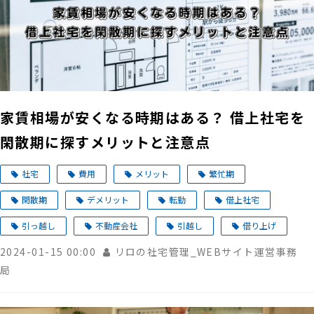
家賃相場が安くなる時期はある？ 借上社宅を
閑散期に探すメリットと注意点
社宅
費用
メリット
繁忙期
閑散期
デメリット
転勤
借上社宅
引っ越し
不動産会社
引越し
借り上げ
2024-01-15 00:00
リロの社宅管理_WEBサイト運営事務
局