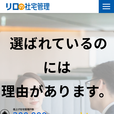
借上社宅プラン
社有社宅プラン
選ばれているの
導入事例
には
サービス一覧
社宅について学ぶ
理由があります。
よくあるご質問
セミナー