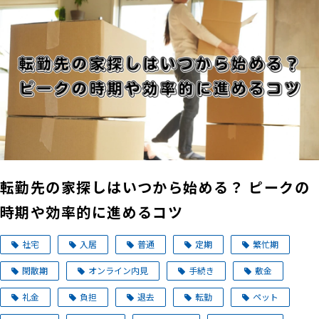
転勤先の家探しはいつから始める？ ピークの
時期や効率的に進めるコツ
社宅
入居
普通
定期
繁忙期
閑散期
オンライン内見
手続き
敷金
礼金
負担
退去
転勤
ペット