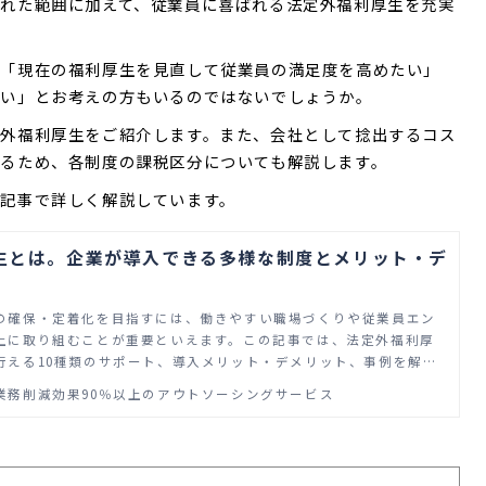
れた範囲に加えて、従業員に喜ばれる法定外福利厚生を充実
は「現在の福利厚生を見直して従業員の満足度を高めたい」
たい」とお考えの方もいるのではないでしょうか。
外福利厚生をご紹介します。また、会社として捻出するコス
るため、各制度の課税区分についても解説します。
記事で詳しく解説しています。
生とは。企業が導入できる多様な制度とメリット・デ
の確保・定着化を目指すには、働きやすい職場づくりや従業員エン
上に取り組むことが重要といえます。この記事では、法定外福利厚
行える10種類のサポート、導入メリット・デメリット、事例を解説
業務削減効果90％以上のアウトソーシングサービス