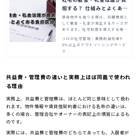
担する？ 仕組みとよくある
負担区分の問題
賃貸物件を借りる際は、初期費用と
して敷金・礼金が発生するケースが
あります。社宅制度を導入する場合
も、会社と従業員のどちらが敷金・
リロの社宅管理│業務削減効果9
礼金を負担するか明確に決めておく
0％以上のアウトソーシングサービ
必要があります。 しかし、「一般
ス
的にどちらが敷金・礼金を負担する
か知りたい」「ほかの費用について
もどちらが負担するか知りたい」と
悩んでいる社宅管理担当者もいるの
共益費・管理費の違いと実務上ほぼ同義で使われ
ではないでしょうか。 この記事で
る理由
は、敷金・礼金の概要や社宅におけ
る負担区分、ほかの費用に関する負
担区分について解説します。
実務上、共益費と管理費は、ほとんど同じ意味として扱わ
れます。物件情報や賃貸借契約書における名称の違いは、
多くの場合、管理会社やオーナーの表記上の慣習によるも
のです。
実際には、共益費と管理費のどちらであっても、入居者が