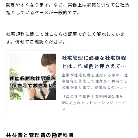
防ぎやすくなります。なお、実務上は家賃と併せて会社負
担としているケースが一般的です。
社宅規程に関してはこちらの記事で詳しく解説していま
す。併せてご確認ください。
社宅管理に必要な社宅規程
とは。作成例と押さえてお
きたいポイント
企業が社宅制度を運用する際は、社
宅規程を作成して従業員へ共有する
必要があります。従業員とのトラブ
ルを防止して円滑な運用管理を行え
リロの社宅管理│業務削減効果9
ます。この記事では、社宅規程の概
0％以上のアウトソーシングサービ
要や記載する項目、一般的な作成
ス
例、従業員の満足度を高めるポイン
トを解説します。
共益費と管理費の勘定科目