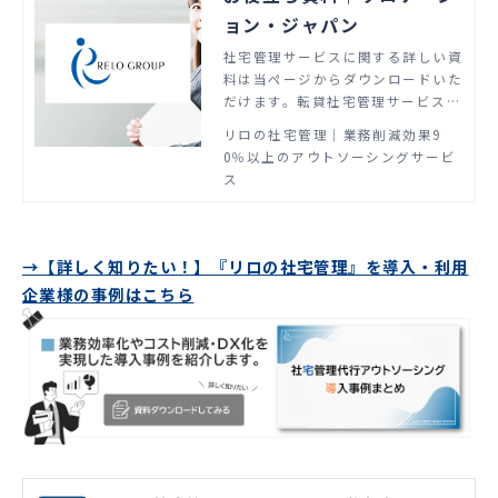
ョン・ジャパン
社宅管理サービスに関する詳しい資
料は当ページからダウンロードいた
だけます。転貸社宅管理サービスの
国内マーケットシェアNo.1。貴社
リロの社宅管理│業務削減効果9
のニーズを的確に捉えたコンサルテ
0％以上のアウトソーシングサービ
ィングと、あらゆるシーンを想定し
ス
た付帯サービスをご用意。社宅管理
の概念を変える新しいスキーム構成
で、自社管理と比較して90%以上の
工数削減に貢献します。
→【詳しく知りたい！】『リロの社宅管理』を導入・利用
企業様の事例はこちら