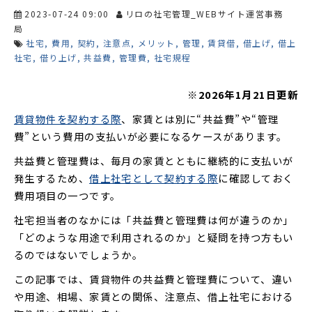
2023-07-24 09:00
リロの社宅管理_WEBサイト運営事務
局
社宅
費用
契約
注意点
メリット
管理
賃貸借
借上げ
借上
社宅
借り上げ
共益費
管理費
社宅規程
※2026年1月21日更新
賃貸物件を契約する際
、家賃とは別に“共益費”や“管理
費”という費用の支払いが必要になるケースがあります。
共益費と管理費は、毎月の家賃とともに継続的に支払いが
発生するため、
借上社宅として契約する際
に確認しておく
費用項目の一つです。
社宅担当者のなかには「共益費と管理費は何が違うのか」
「どのような用途で利用されるのか」と疑問を持つ方もい
るのではないでしょうか。
この記事では、賃貸物件の共益費と管理費について、違い
や用途、相場、家賃との関係、注意点、借上社宅における