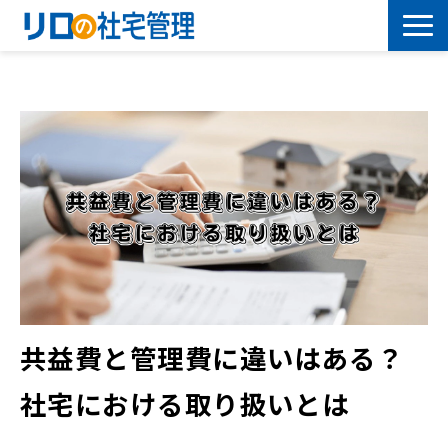
借上社宅プラン
社有社宅プラン
導入事例
サービス一覧
社宅について学ぶ
共益費と管理費に違いはある？
よくあるご質問
社宅における取り扱いとは
セミナー