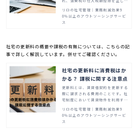
れ、消費税の仕入税額控除を正しく
計算するための仕組みが整えられま
リロの社宅管理│業務削減効果9
した。これから社宅制度の運用を検
0％以上のアウトソーシングサービ
討している人事総務部門のご担当者
ス
さまのなかには「社宅の費用に対し
て消費税はかかるのか」「社宅の費
用に関する会計処理はどうすればよ
いのか」と疑問を持つ方もいるので
社宅の更新料の概要や課税の有無については、こちらの記
はないでしょうか。この記事では、
事で詳しく解説しています。併せてご確認ください。
社宅の費用に関する消費税の取り扱
いや仕訳の方法について解説しま
す。
社宅の更新料に消費税はか
かる？ 課税に関する注意点
更新料とは、賃貸借契約を更新する
際に請求される費用のことです。社
宅制度において賃貸物件を利用する
借上社宅を運用する場合、家賃だけ
リロの社宅管理│業務削減効果9
でなく更新料についても支払いが発
0％以上のアウトソーシングサービ
生します。この記事では、社宅の更
ス
新料の概要や課税の有無、賃貸借契
約における課税の注意点を解説しま
す。