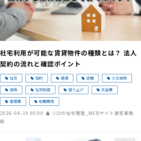
社宅利用が可能な賃貸物件の種類とは？ 法人
契約の流れと確認ポイント
社宅
契約
普通
定期
火災保険
保険
社宅制度
借り上げ
共益費
管理費
初期費用
2026-04-10 00:00
リロの社宅管理_WEBサイト運営事務
局