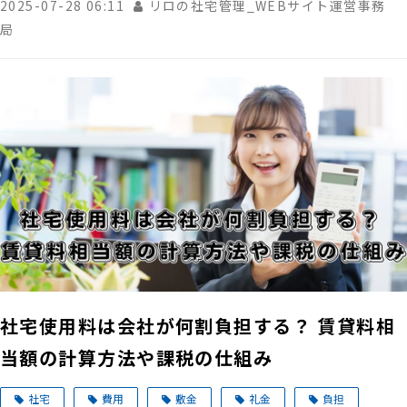
2025-07-28 06:11
リロの社宅管理_WEBサイト運営事務
局
社宅使用料は会社が何割負担する？ 賃貸料相
当額の計算方法や課税の仕組み
社宅
費用
敷金
礼金
負担