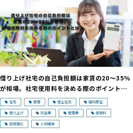
借り上げ社宅の自己負担額は家賃の20～35％
が相場。社宅使用料を決める際のポイントと
は
社宅
管理
借上社宅
福利厚生
借り上げ
共益費
管理費
使用料
採用強化
人材確保