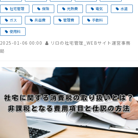
社宅管理
保険
光熱費
電気
水道
ガス
共益費
管理費
手数料
使用料
2025-01-06 00:00
リロの社宅管理_WEBサイト運営事務
局