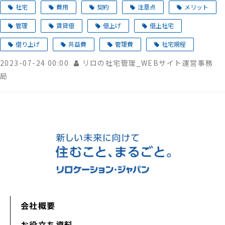
社宅
費用
契約
注意点
メリット
管理
賃貸借
借上げ
借上社宅
借り上げ
共益費
管理費
社宅規程
2023-07-24 00:00
リロの社宅管理_WEBサイト運営事務
局
会社概要
お役立ち資料