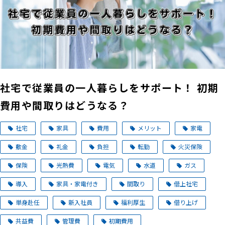
社宅で従業員の一人暮らしをサポート！ 初期
費用や間取りはどうなる？
社宅
家具
費用
メリット
家電
敷金
礼金
負担
転勤
火災保険
保険
光熱費
電気
水道
ガス
導入
家具・家電付き
間取り
借上社宅
単身赴任
新入社員
福利厚生
借り上げ
共益費
管理費
初期費用