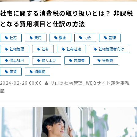
社宅に関する消費税の取り扱いとは？ 非課税
となる費用項目と仕訳の方法
社宅
費用
敷金
礼金
管理
社宅管理
社有
社有社宅
社宅管理者向け
借上社宅
借り上げ
共益費
管理費
家賃
消費税
2024-02-26 00:00
リロの社宅管理_WEBサイト運営事務
局