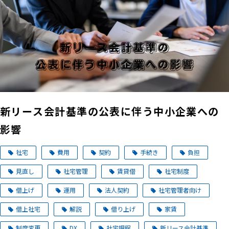
新リース会計基準の公表に伴う中小企業への
影響
社宅
費用
契約
手続き
負担
見直し
社宅管理
賃貸借
社宅制度
借上げ
運用
法人契約
社宅管理者向け
借上社宅
解説
借り上げ
家賃
制度変更
DX
社宅規程
新リース会計基準