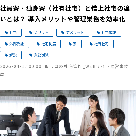
社員寮・独身寮（社有社宅）と借上社宅の違
いとは？ 導入メリットや管理業務を効率化す
るポイントを解説
社宅
メリット
デメリット
社宅管理
外部委託
社宅制度
寮
社有社宅
解説
業務削減
2026-04-17 00:00
リロの社宅管理_WEBサイト運営事務
局