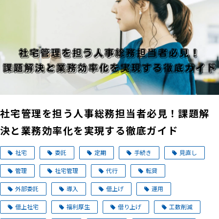
社宅管理を担う人事総務担当者必見！課題解
決と業務効率化を実現する徹底ガイド
社宅
委託
定期
手続き
見直し
管理
社宅管理
代行
転貸
外部委託
導入
借上げ
運用
借上社宅
福利厚生
借り上げ
工数削減