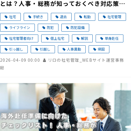
とは？人事・総務が知っておくべき対応策を
解説
社宅
手続き
退去
転勤
社宅管理
ライフライン
防犯
防犯設備
社宅管理者向け
借上社宅
解説
単身赴任
引っ越し
引越し
人事異動
帰国
2026-04-09 00:00
リロの社宅管理_WEBサイト運営事務
局