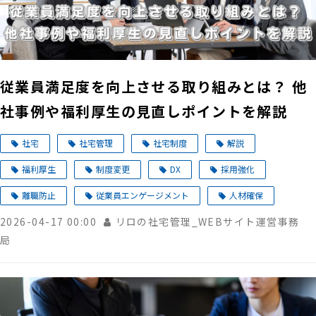
従業員満足度を向上させる取り組みとは？ 他
社事例や福利厚生の見直しポイントを解説
社宅
社宅管理
社宅制度
解説
福利厚生
制度変更
DX
採用強化
離職防止
従業員エンゲージメント
人材確保
2026-04-17 00:00
リロの社宅管理_WEBサイト運営事務
局