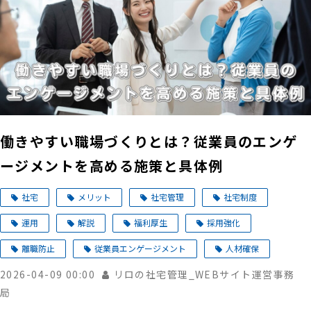
働きやすい職場づくりとは？従業員のエンゲ
ージメントを高める施策と具体例
社宅
メリット
社宅管理
社宅制度
運用
解説
福利厚生
採用強化
離職防止
従業員エンゲージメント
人材確保
2026-04-09 00:00
リロの社宅管理_WEBサイト運営事務
局