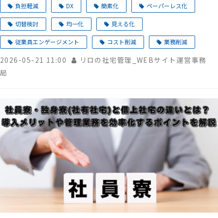
負担軽減
DX
簡素化
ペーパーレス化
切替検討
均一化
見える化
従業員エンゲージメント
コスト削減
業務削減
2026-05-21 11:00
リロの社宅管理_WEBサイト運営事務
局