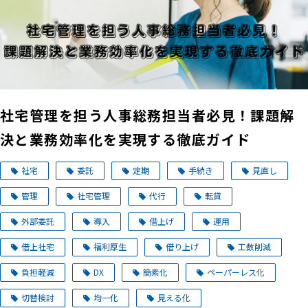
社宅管理を担う人事総務担当者必見！課題解
決と業務効率化を実現する徹底ガイド
社宅
委託
定期
手続き
見直し
管理
社宅管理
代行
転貸
外部委託
導入
借上げ
運用
借上社宅
福利厚生
借り上げ
工数削減
負担軽減
DX
簡素化
ペーパーレス化
切替検討
均一化
見える化