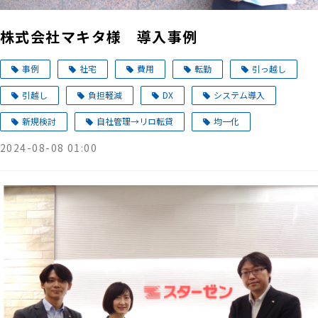
株式会社マキタ様 導入事例
事例
社宅
費用
転勤
引っ越し
引越し
負担軽減
DX
システム導入
新規検討
自社管理→リロ転貸
均一化
2024-08-08 01:00