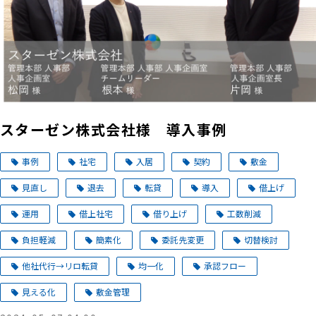
スターゼン株式会社様 導入事例
事例
社宅
入居
契約
敷金
見直し
退去
転貸
導入
借上げ
運用
借上社宅
借り上げ
工数削減
負担軽減
簡素化
委託先変更
切替検討
他社代行→リロ転貸
均一化
承認フロー
見える化
敷金管理