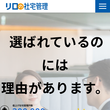
借上社宅プラン
社有社宅プラン
選ばれているの
導入事例
には
サービス一覧
社宅について学ぶ
理由があります。
よくあるご質問
セミナー