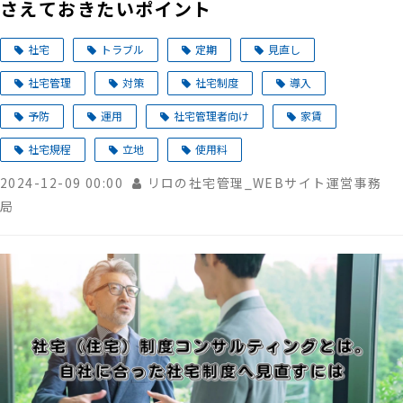
さえておきたいポイント
社宅
トラブル
定期
見直し
社宅管理
対策
社宅制度
導入
予防
運用
社宅管理者向け
家賃
社宅規程
立地
使用料
2024-12-09 00:00
リロの社宅管理_WEBサイト運営事務
局