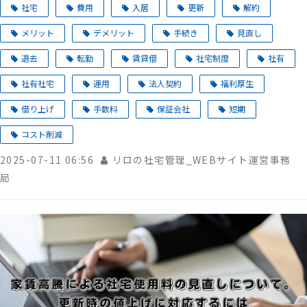
社宅
費用
入居
更新
解約
メリット
デメリット
手続き
見直し
退去
転勤
賃貸借
社宅制度
社有
社有社宅
運用
法人契約
福利厚生
借り上げ
手数料
保証会社
短期
コスト削減
2025-07-11 06:56
リロの社宅管理_WEBサイト運営事務
局