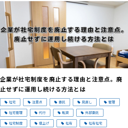
企業が社宅制度を廃止する理由と注意点。廃
止せずに運用し続ける方法とは
社宅
注意点
委託
見直し
管理
社宅管理
代行
転貸
外部委託
社宅制度
借上げ
社有
社有社宅