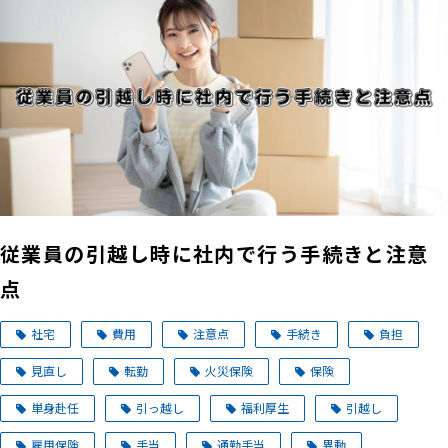
従業員の引越し時に社内で行う手続きと注意
点
社宅
費用
注意点
手続き
負担
見直し
転勤
火災保険
保険
単身赴任
引っ越し
福利厚生
引越し
雇用保険
手当
通勤手当
異動