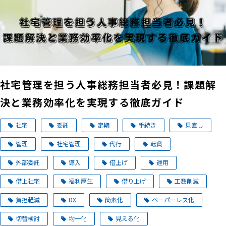
社宅管理を担う人事総務担当者必見！課題解
決と業務効率化を実現する徹底ガイド
社宅
委託
定期
手続き
見直し
管理
社宅管理
代行
転貸
外部委託
導入
借上げ
運用
借上社宅
福利厚生
借り上げ
工数削減
負担軽減
DX
簡素化
ペーパーレス化
切替検討
均一化
見える化