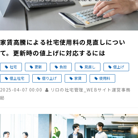
家賃高騰による社宅使用料の見直しについ
て。更新時の値上げに対応するには
社宅
更新
負担
見直し
借上げ
借上社宅
借り上げ
家賃
使用料
2025-04-07 00:00
リロの社宅管理_WEBサイト運営事務
局