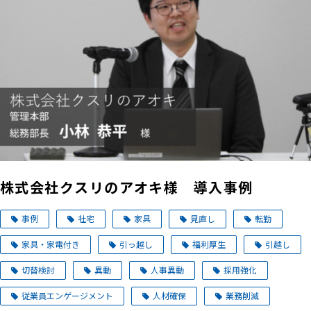
株式会社クスリのアオキ様 導入事例
事例
社宅
家具
見直し
転勤
家具・家電付き
引っ越し
福利厚生
引越し
切替検討
異動
人事異動
採用強化
従業員エンゲージメント
人材確保
業務削減