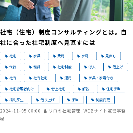
社宅（住宅）制度コンサルティングとは。自
社に合った社宅制度へ見直すには
社宅
家具
費用
家電
見直し
代行
転貸
社宅制度
導入
借上げ
社有
社有社宅
運用
家具・家電付き
社宅管理者向け
借上社宅
解説
住宅手当
福利厚生
借り上げ
手当
制度変更
2024-11-05 00:00
リロの社宅管理_WEBサイト運営事務
局