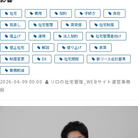
社宅
費用
契約
手続き
負担
見直し
社宅管理
賃貸借
社宅制度
借上げ
運用
法人契約
社宅管理者向け
借上社宅
解説
借り上げ
家賃
制度変更
DX
社宅規程
新リース会計基準
業務削減
2026-04-09 00:00
リロの社宅管理_WEBサイト運営事務
局