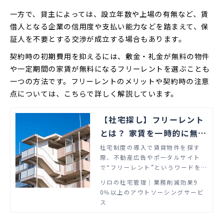
一方で、貸主によっては、設立年数や上場の有無など、賃
借人となる企業の信用度や支払い能力などを踏まえて、保
証人を不要とする交渉が成立する場合もあります。
契約時の初期費用を抑えるには、敷金・礼金が無料の物件
や一定期間の家賃が無料になるフリーレントを選ぶことも
一つの方法です。フリーレントのメリットや契約時の注意
点については、こちらで詳しく解説しています。
【社宅探し】フリーレント
とは？ 家賃を一時的に無料
にするメリットや契約の注
社宅制度の導入で賃貸物件を探す
際、不動産広告やポータルサイト
意点を解説
で“フリーレント”というワードを
目にしたことがあるのではないでし
リロの社宅管理│業務削減効果9
ょうか。この記事では、フリーレン
0％以上のアウトソーシングサービ
トの概要をはじめ、フリーレントの
ス
物件を借りるメリット、注意点につ
いて解説します。