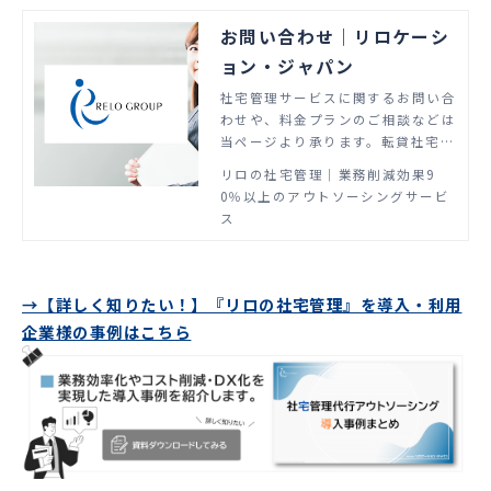
お問い合わせ｜リロケーシ
ョン・ジャパン
社宅管理サービスに関するお問い合
わせや、料金プランのご相談などは
当ページより承ります。転貸社宅管
理サービスの国内マーケットシェア
リロの社宅管理│業務削減効果9
No.1。貴社のニーズを的確に捉え
0％以上のアウトソーシングサービ
たコンサルティングと、あらゆるシ
ス
ーンを想定した付帯サービスをご用
意。社宅管理の概念を変える新しい
スキーム構成で、自社管理と比較し
て90%以上の工数削減に貢献しま
→【詳しく知りたい！】『リロの社宅管理』を導入・利用
す。
企業様の事例はこちら