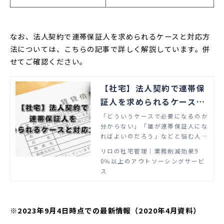
なお、法人契約で連帯保証人を求められるケースと対応方
法については、こちらの記事で詳しく解説しています。併
せてご確認ください。
【社宅】法人契約で連帯保
証人を求められるケースと
対応方法
「どういうケースで必要になるのか
分からない」「誰が連帯保証人にな
ればよいのだろう」などと悩む人
事・総務担当者や社宅管理担当者の
リロの社宅管理│業務削減効果9
方へ、この記事では、社宅の契約時
0％以上のアウトソーシングサービ
に連帯保証人を求められるケースと
ス
求められた場合の対応、契約時の必
要書類などについて解説します。
※2023年9月4日時点での最新情報（2020年4月資料）