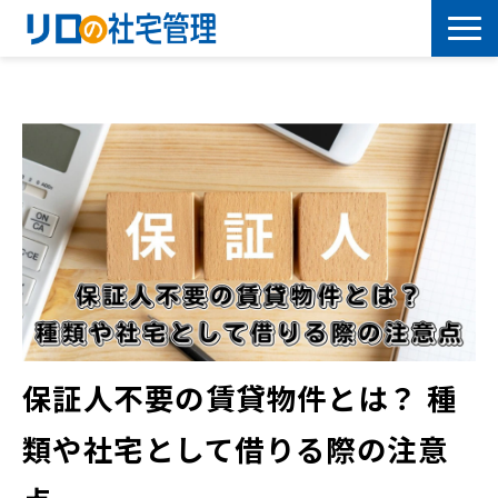
借上社宅プラン
社有社宅プラン
導入事例
サービス一覧
社宅について学ぶ
保証人不要の賃貸物件とは？ 種
よくあるご質問
類や社宅として借りる際の注意
セミナー