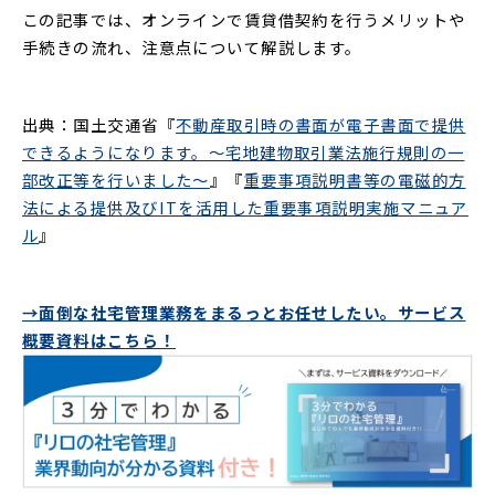
この記事では、オンラインで賃貸借契約を行うメリットや
手続きの流れ、注意点について解説します。
出典：国土交通省『
不動産取引時の書面が電子書面で提供
できるようになります。～宅地建物取引業法施行規則の一
部改正等を行いました～
』『
重要事項説明書等の電磁的方
法による提供及びITを活用した重要事項説明実施マニュア
ル
』
→面倒な社宅管理業務をまるっとお任せしたい。サービス
概要資料はこちら！