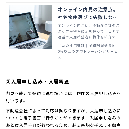
オンライン内見の注意点。
社宅物件選びで失敗しない
ために確認するポイント
オンライン内見は、不動産会社のス
タッフが物件に足を運んで、ビデオ
通話で入居希望者に物件を紹介する
サービスです。この記事では、オン
リロの社宅管理│業務削減効果9
ライン内見をするメリット・デメリ
0％以上のアウトソーシングサービ
ットと注意点を解説します。
ス
②入居申し込み・入居審査
内見を終えて契約に進む場合には、物件の入居申し込みを
行います。
不動産会社によって対応は異なりますが、入居申し込みに
ついても電子書面で行うことができます。入居申し込みの
あとは入居審査が行われるため、必要書類を揃えて不動産