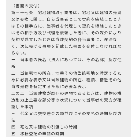
（書面の交付）
第三十七条 宅地建物取引業者は、宅地又は建物の売買
又は交換に関し、自ら当事者として契約を締結したとき
はその相手方に、当事者を代理して契約を締結したとき
はその相手方及び代理を依頼した者に、その媒介により
契約が成立したときは当該契約の各当事者に、遅滞な
く、次に掲げる事項を記載した書面を交付しなければな
らない。
一 当事者の氏名（法人にあつては、その名称）及び住
所
二 当該宅地の所在、地番その他当該宅地を特定するた
めに必要な表示又は当該建物の所在、種類、構造その他
当該建物を特定するために必要な表示
二の二 当該建物が既存の建物であるときは、建物の構
造耐力上主要な部分等の状況について当事者の双方が確
認した事項
三 代金又は交換差金の額並びにその支払の時期及び方
法
四 宅地又は建物の引渡しの時期
五 移転登記の申請の時期