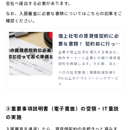
会社へ提出する必要があります。
なお、入居審査に必要な書類についてはこちらの記事をご
確認ください。
借上社宅の賃貸借契約に必
要な書類！ 契約前に行って
おく準備とは？
企業が借上社宅を導入する場合は、
物件オーナーと企業との間で賃貸借
契約を締結します。その際、法人名
義で賃貸物件を借りることになるた
リロの社宅管理│業務削減効果9
め、個人で契約する場合と異なり、
0％以上のアウトソーシングサービ
さまざまな書類の提出が求められま
ス
す。今回は、借上社宅の賃貸借契約
を法人名義で締結する際の必要書類
と準備について解説します。
③重要事項説明書（電子書面）の受領・IT重説
の実施
入居審査を通過したら、賃貸借契約の手続きへと進みま