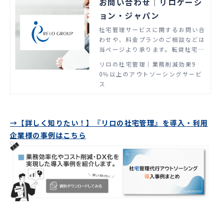
お問い合わせ｜リロケーシ
ョン・ジャパン
社宅管理サービスに関するお問い合
わせや、料金プランのご相談などは
当ページより承ります。転貸社宅管
理サービスの国内マーケットシェア
リロの社宅管理│業務削減効果9
No.1。貴社のニーズを的確に捉え
0％以上のアウトソーシングサービ
たコンサルティングと、あらゆるシ
ス
ーンを想定した付帯サービスをご用
意。社宅管理の概念を変える新しい
スキーム構成で、自社管理と比較し
て90%以上の工数削減に貢献しま
→【詳しく知りたい！】『リロの社宅管理』を導入・利用
す。
企業様の事例はこちら