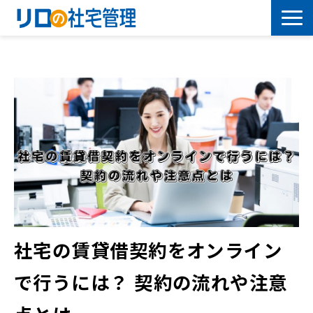
借上社宅プラン
社有社宅プラン
導入事例
サービス一覧
社宅について学ぶ
社宅の賃貸借契約をオンライン
よくあるご質問
で行うには？ 契約の流れや注意
セミナー