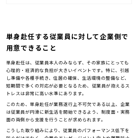
とお考えの方もいるのではないでし
ょうか。この記事では、引越しの際
に必要となる届出や手続き、社宅へ
引越しをするフローについて解説し
ます。
単身赴任する従業員に対して企業側で
用意できること
単身赴任は、従業員本人のみならず、その家族にとっても
心理的・経済的な負担が大きいイベントです。特に、引越
し準備や各種手続き、住居の確保、生活環境の整備など、
短期間で多くの対応が必要となるため、従業員が抱えるス
トレスは非常に高い水準にあります。
このため、単身赴任が業務遂行上不可欠である以上、企業
は従業員が円滑に新生活を開始できるよう、制度面・実務
面の両側から支援を行うことが求められます。
こうした取り組みにより、従業員のパフォーマンス低下を
防ぐだけでなく、企業のエンゲージメント向上や離職防止