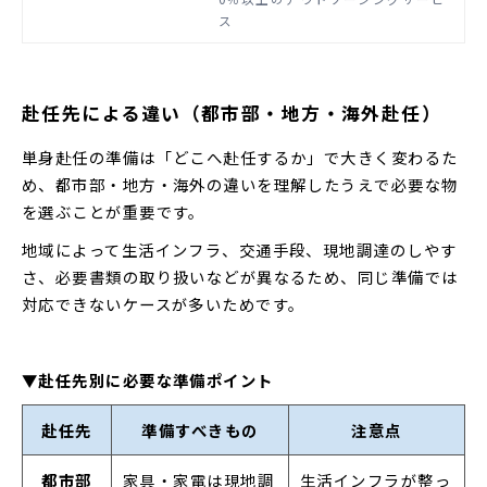
家電を購入する際には、まとまった
ス
費用が必要なことから、従業員の負
担となります。企業には、従業員の
経済的な負担を軽減するためのサポ
ートが求められます。この記事で
赴任先による違い（都市部・地方・海外赴任）
は、単身赴任に必要な家具・家電や
企業が行えるサポート、運用する際
単身赴任の準備は「どこへ赴任するか」で大きく変わるた
の注意点について解説します。
め、都市部・地方・海外の違いを理解したうえで必要な物
を選ぶことが重要です。
地域によって生活インフラ、交通手段、現地調達のしやす
さ、必要書類の取り扱いなどが異なるため、同じ準備では
対応できないケースが多いためです。
▼赴任先別に必要な準備ポイント
赴任先
準備すべきもの
注意点
都市部
家具・家電は現地調
生活インフラが整っ