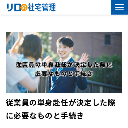
借上社宅プラン
社有社宅プラン
導入事例
サービス一覧
社宅について学ぶ
従業員の単身赴任が決定した際
よくあるご質問
に必要なものと手続き
セミナー