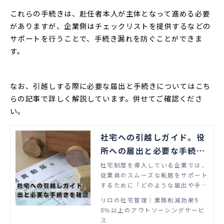
これらの手続きは、赴任者本人が主体となって進める必要
がありますが、企業側はチェックリストを提供するなどの
サポートを行うことで、手続き漏れを防ぐことができま
す。
なお、引越しする際に必要な届出と手続きについてはこち
らの記事で詳しく解説しています。併せてご確認くださ
い。
社宅への引越しガイド。役
所への届出と必要な手続き
を確認しておこう
社宅制度を導入している企業では、
従業員のスムーズな転居をサポート
するために「どのような届出や手続
きが必要になるかを知っておきた
リロの社宅管理│業務削減効果9
い」「必要な書類や期限についてマ
0％以上のアウトソーシングサービ
ニュアルにまとめておきたい」など
ス