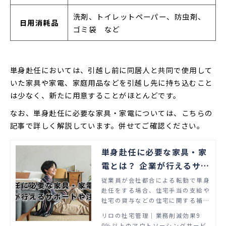
洗剤、トイレットペーパー、防虫剤、
日用消耗品
ゴミ袋 など
単身赴任においては、引越し前に同居人と共同で使用して
いた家具や家電、家庭用品などを引越し先に持ち込むこと
は少なく、新たに用意することがほとんどです。
なお、単身赴任に必要な家具・家電については、こちらの
記事で詳しく解説しています。併せてご確認ください。
単身赴任に必要な家具・家
電とは？ 企業が行えるサポ
ートや注意点
従業員が会社都合による転勤で単身
赴任をする場合、住宅手当の支給や
社宅の貸与などの住宅に関する補助
を行うことが一般的です。なかでも
リロの社宅管理│業務削減効果9
新しい住居で生活するための家具・
0％以上のアウトソーシングサービ