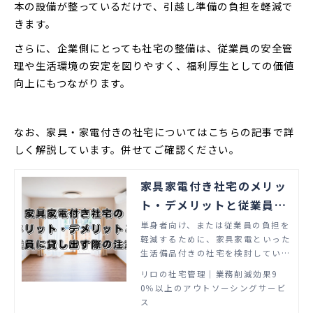
本の設備が整っているだけで、引越し準備の負担を軽減で
きます。
さらに、企業側にとっても社宅の整備は、従業員の安全管
理や生活環境の安定を図りやすく、福利厚生としての価値
向上にもつながります。
なお、家具・家電付きの社宅についてはこちらの記事で詳
しく解説しています。併せてご確認ください。
家具家電付き社宅のメリッ
ト・デメリットと従業員に
貸し出す際の注意点
単身者向け、または従業員の負担を
軽減するために、家具家電といった
生活備品付きの社宅を検討している
担当者の方もいるのではないでしょ
リロの社宅管理│業務削減効果9
うか。 家具家電付きの社宅には、
0％以上のアウトソーシングサービ
メリット・デメリットがあり、その
ス
両面を把握したうえで導入を検討す