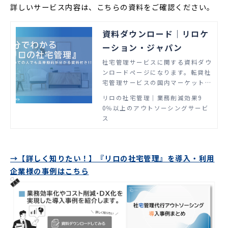
詳しいサービス内容は、こちらの資料をご確認ください。
資料ダウンロード｜リロケ
ーション・ジャパン
社宅管理サービスに関する資料ダウ
ンロードページになります。転貸社
宅管理サービスの国内マーケットシ
ェアNo.1。貴社のニーズを的確に
リロの社宅管理│業務削減効果9
捉えたコンサルティングと、あらゆ
0％以上のアウトソーシングサービ
るシーンを想定した付帯サービスを
ス
ご用意。社宅管理の概念を変える新
しいスキーム構成で、自社管理と比
較して90%以上の工数削減に貢献し
ます。
→【詳しく知りたい！】『リロの社宅管理』を導入・利用
企業様の事例はこちら