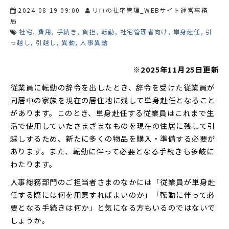
2024-08-19 09:00
リロの社宅管理_WEBサイト運営事務
局
社宅
費用
手続き
負担
転勤
社宅管理者向け
単身赴任
引
っ越し
引越し
異動
人事異動
※2025年11月25日更新
従業員に転勤の辞令を出したとき、辞令を受けた従業員が
同居中の家族を現在の居住地に残して単身赴任となること
があります。このとき、単身赴任する従業員はこれまで生
活で使用していたさまざまなものを現在の住居に残して引
越しするため、新たに多くの物品を購入・準備する必要が
あります。また、転勤に伴って必要となる手続きも多岐に
わたります。
人事総務部門のご担当者さまのなかには「従業員が単身赴
任する際には何を用意すればよいのか」「転勤に伴って必
要となる手続きは何か」と気になる方もいるのではないで
しょうか。