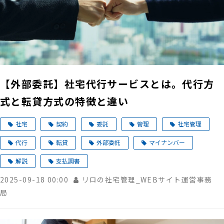
【外部委託】社宅代行サービスとは。代行方
式と転貸方式の特徴と違い
社宅
契約
委託
管理
社宅管理
代行
転貸
外部委託
マイナンバー
解説
支払調書
2025-09-18 00:00
リロの社宅管理_WEBサイト運営事務
局