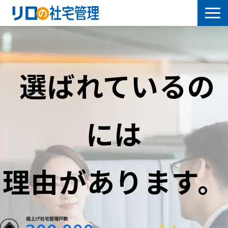
借上社宅プラン
社有社宅プラン
選ばれているの
導入事例
には
サービス一覧
社宅について学ぶ
理由があります。
よくあるご質問
セミナー