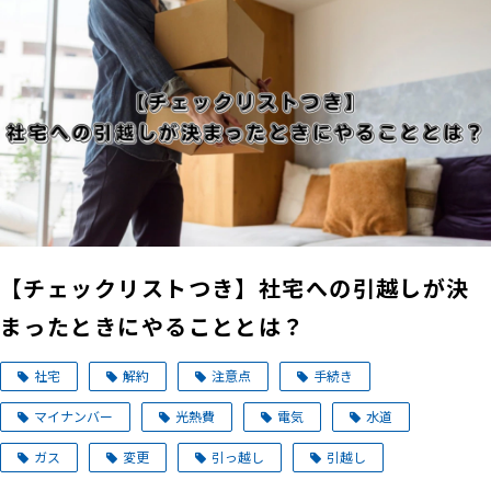
【チェックリストつき】社宅への引越しが決
まったときにやることとは？
社宅
解約
注意点
手続き
マイナンバー
光熱費
電気
水道
ガス
変更
引っ越し
引越し