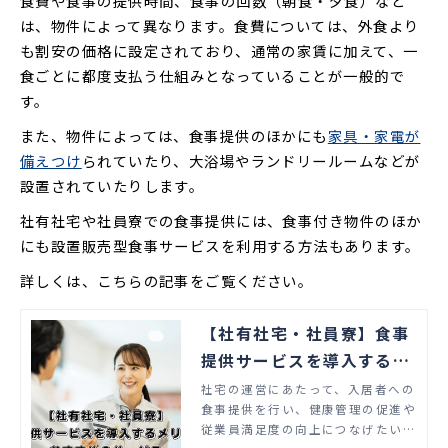
食費や食事の提供時間、食事の回数（朝食・夕食）など
は、物件によって異なります。食費については、外食より
も割安の価格に設定されており、通常の家賃に加えて、一
食ごとに都度支払う仕組みとなっていることが一般的で
す。
また、物件によっては、食事提供のほかにも
家具・家電が
備えつけ
られていたり、大浴場やランドリールームなどが
設置されていたりします。
社有社宅や社員寮での食事提供には、食事付き物件のほか
にも設置販売型食事サービスを利用する方法もあります。
詳しくは、こちらの記事をご覧ください。
【社有社宅・社員寮】食事
提供サービスを導入するメ
リットとおすすめのサービ
社宅の運営にあたって、入居者への
食事提供を行い、健康管理の促進や
ス
従業員満足度の向上につなげたいと