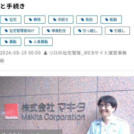
と手続き
社宅
費用
手続き
負担
転勤
社宅管理者向け
単身赴任
引っ越し
引越し
異動
人事異動
2024-08-19 00:00
リロの社宅管理_WEBサイト運営事務
局