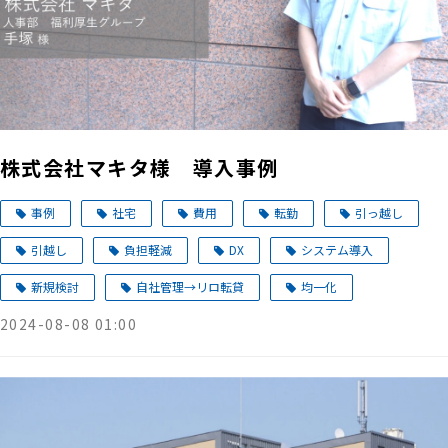
株式会社マキタ様 導入事例
事例
社宅
費用
転勤
引っ越し
引越し
負担軽減
DX
システム導入
新規検討
自社管理→リロ転貸
均一化
2024-08-08 01:00