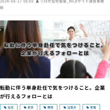
2024-06-17 00:00
リロの社宅管理_WEBサイト運営事務
局
転勤に伴う単身赴任で気をつけること。企業
が行えるフォローとは
社宅
家具
費用
注意点
家電