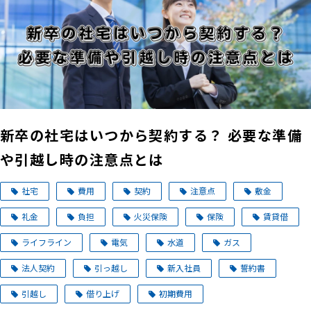
新卒の社宅はいつから契約する？ 必要な準備
や引越し時の注意点とは
社宅
費用
契約
注意点
敷金
礼金
負担
火災保険
保険
賃貸借
ライフライン
電気
水道
ガス
法人契約
引っ越し
新入社員
誓約書
引越し
借り上げ
初期費用