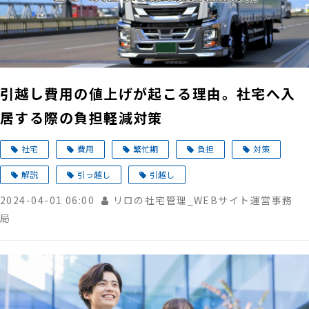
引越し費用の値上げが起こる理由。社宅へ入
居する際の負担軽減対策
社宅
費用
繁忙期
負担
対策
解説
引っ越し
引越し
2024-04-01 06:00
リロの社宅管理_WEBサイト運営事務
局