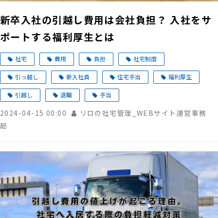
新卒入社の引越し費用は会社負担？ 入社をサ
ポートする福利厚生とは
社宅
費用
負担
社宅制度
引っ越し
新入社員
住宅手当
福利厚生
引越し
退職
手当
2024-04-15 00:00
リロの社宅管理_WEBサイト運営事務
局