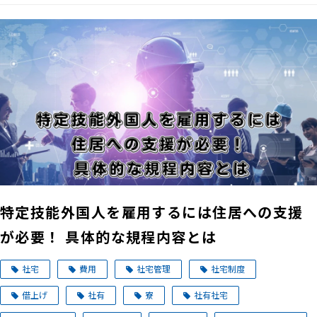
特定技能外国人を雇用するには住居への支援
が必要！ 具体的な規程内容とは
社宅
費用
社宅管理
社宅制度
借上げ
社有
寮
社有社宅