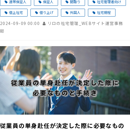
連帯保証人
保証人
間取り
社宅管理者向け
借上社宅
借り上げ
外国人
社宅規程
2024-09-09 00:00
リロの社宅管理_WEBサイト運営事務
局
従業員の単身赴任が決定した際に必要なもの