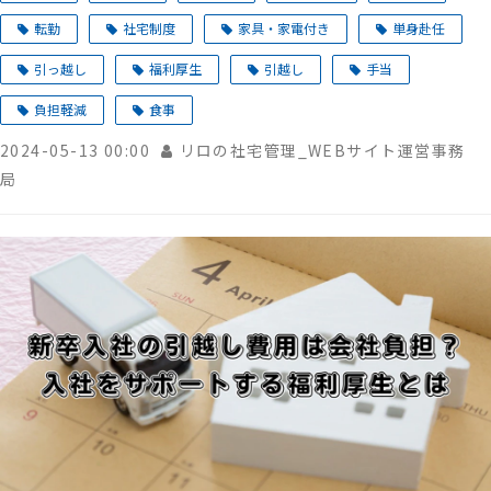
転勤
社宅制度
家具・家電付き
単身赴任
引っ越し
福利厚生
引越し
手当
負担軽減
食事
2024-05-13 00:00
リロの社宅管理_WEBサイト運営事務
局