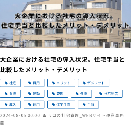
大企業における社宅の導入状況。住宅手当と
比較したメリット・デメリット
社宅
費用
メリット
デメリット
負担
転勤
管理
保険
社宅制度
導入
運用
住宅手当
手当
2024-08-05 00:00
リロの社宅管理_WEBサイト運営事務
局