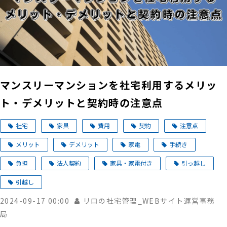
マンスリーマンションを社宅利用するメリッ
ト・デメリットと契約時の注意点
社宅
家具
費用
契約
注意点
メリット
デメリット
家電
手続き
負担
法人契約
家具・家電付き
引っ越し
引越し
2024-09-17 00:00
リロの社宅管理_WEBサイト運営事務
局