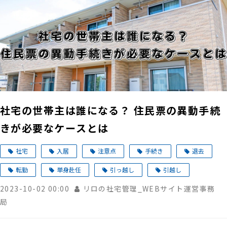
社宅の世帯主は誰になる？ 住民票の異動手続
きが必要なケースとは
社宅
入居
注意点
手続き
退去
転勤
単身赴任
引っ越し
引越し
2023-10-02 00:00
リロの社宅管理_WEBサイト運営事務
局