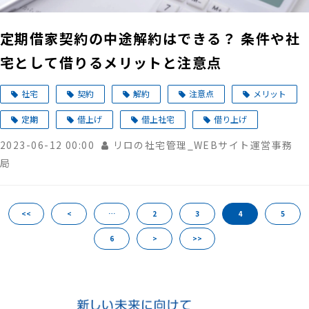
定期借家契約の中途解約はできる？ 条件や社
宅として借りるメリットと注意点
社宅
契約
解約
注意点
メリット
定期
借上げ
借上社宅
借り上げ
2023-06-12 00:00
リロの社宅管理_WEBサイト運営事務
局
<<
<
…
2
3
4
5
6
>
>>