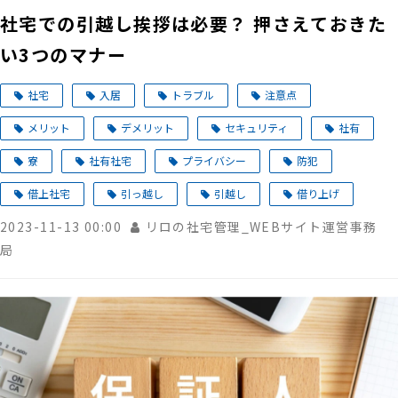
社宅での引越し挨拶は必要？ 押さえておきた
い3つのマナー
社宅
入居
トラブル
注意点
メリット
デメリット
セキュリティ
社有
寮
社有社宅
プライバシー
防犯
借上社宅
引っ越し
引越し
借り上げ
2023-11-13 00:00
リロの社宅管理_WEBサイト運営事務
局