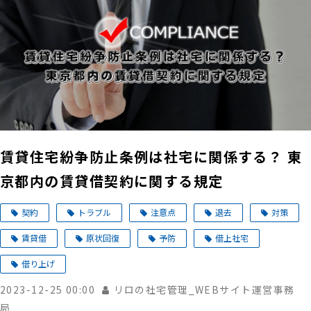
賃貸住宅紛争防止条例は社宅に関係する？ 東
京都内の賃貸借契約に関する規定
契約
トラブル
注意点
退去
対策
賃貸借
原状回復
予防
借上社宅
借り上げ
2023-12-25 00:00
リロの社宅管理_WEBサイト運営事務
局