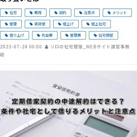
社宅
費用
契約
注意点
メリット
管理
賃貸借
借上げ
借上社宅
借り上げ
共益費
管理費
社宅規程
2023-07-24 00:00
リロの社宅管理_WEBサイト運営事務
局